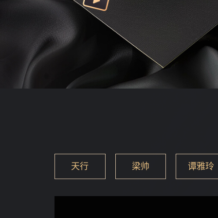
天行
梁帅
谭雅玲