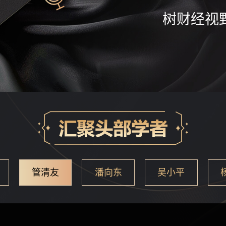
树财经视
管清友
潘向东
吴小平